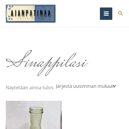
Siirry
sisältöön
Hae
Sinappilasi
Näytetään ainoa tulos