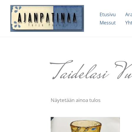
Siirry
sisältöön
Etusivu
Ar
Messut
Yh
Taidelasi 'Vu
Näytetään ainoa tulos