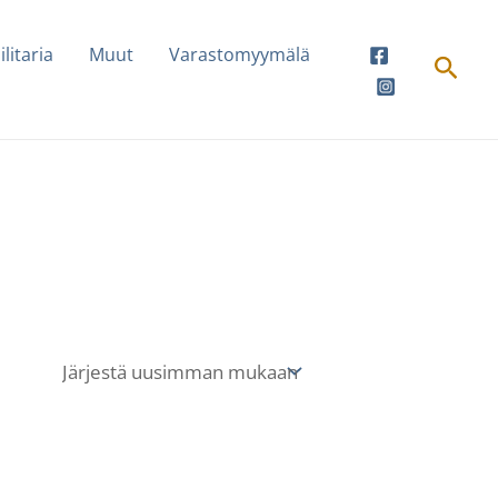
ilitaria
Muut
Varastomyymälä
Hae