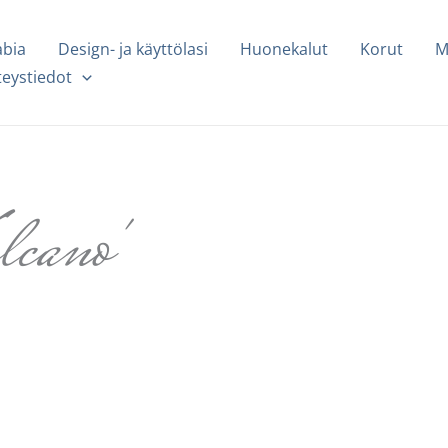
abia
Design- ja käyttölasi
Huonekalut
Korut
M
teystiedot
lcano'