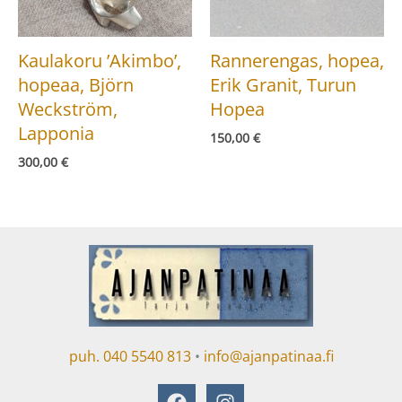
Kaulakoru ’Akimbo’,
Rannerengas, hopea,
hopeaa, Björn
Erik Granit, Turun
Weckström,
Hopea
Lapponia
150,00
€
300,00
€
puh.
040 5540 813
•
info@ajanpatinaa.fi